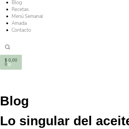
Blog
Recetas
Menú Semanal
Amada
Contacto
$
0,00
0
Blog
Lo singular del aceit