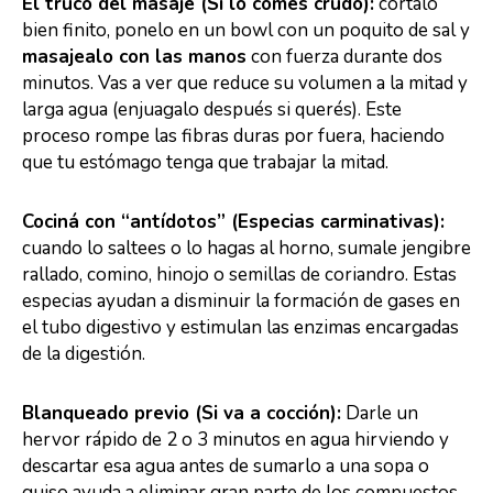
El truco del masaje (Si lo comés crudo):
cortalo
bien finito, ponelo en un bowl con un poquito de sal y
masajealo con las manos
con fuerza durante dos
minutos. Vas a ver que reduce su volumen a la mitad y
larga agua (enjuagalo después si querés). Este
proceso rompe las fibras duras por fuera, haciendo
que tu estómago tenga que trabajar la mitad.
Cociná con “antídotos” (Especias carminativas):
cuando lo saltees o lo hagas al horno, sumale jengibre
rallado, comino, hinojo o semillas de coriandro. Estas
especias ayudan a disminuir la formación de gases en
el tubo digestivo y estimulan las enzimas encargadas
de la digestión.
Blanqueado previo (Si va a cocción):
Darle un
hervor rápido de 2 o 3 minutos en agua hirviendo y
descartar esa agua antes de sumarlo a una sopa o
guiso ayuda a eliminar gran parte de los compuestos