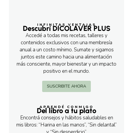
INFINITAS VENTAJAS
Descubrí DICOLAVER PLUS
Accedé a todas mis recetas, talleres y
contenidos exclusivos con una membresía
anual a un costo mínimo. Sumate y sigamos
juntos este camino hacia una alimentación
más consciente, mayor bienestar y un impacto
positivo en el mundo.
SUSCRIBITE AHORA
APRENDÉ CONMIGO
Del libro a tu plato
Encontrá consejos y hábitos saludables en
mis libros: “Harina en las manos”, “Sin delantal”
y “Sin desperdicio”.