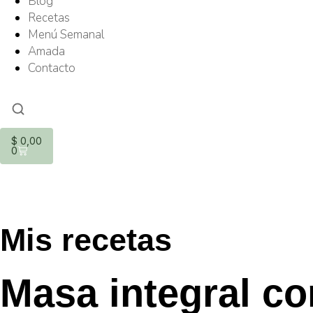
Blog
Recetas
Menú Semanal
Amada
Contacto
$
0,00
0
Mis recetas
Masa integral co