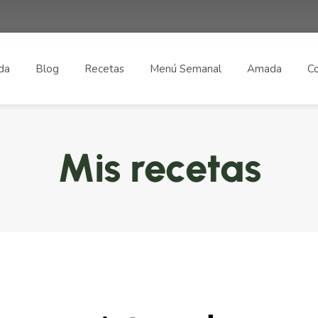
da
Blog
Recetas
Menú Semanal
Amada
Co
Mis recetas