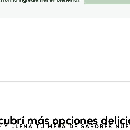
nsforma ingredientes en bienestar.
cubrí más opciones delici
 Y LLENÁ TU MESA DE SABORES NU