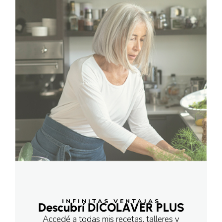
INFINITAS VENTAJAS
Descubrí DICOLAVER PLUS
Accedé a todas mis recetas, talleres y