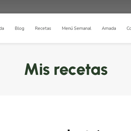
da
Blog
Recetas
Menú Semanal
Amada
Co
Mis recetas