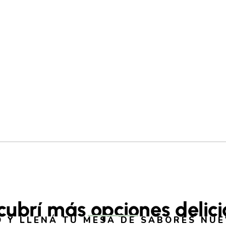
cubrí más opciones delici
 Y LLENÁ TU MESA DE SABORES NU