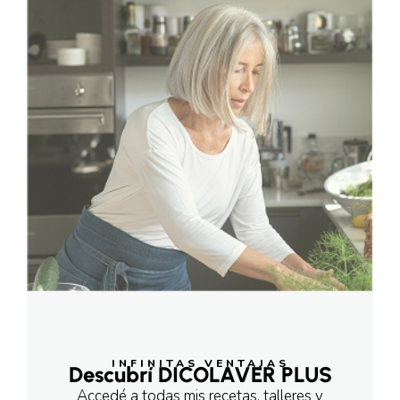
INFINITAS VENTAJAS
Descubrí DICOLAVER PLUS
Accedé a todas mis recetas, talleres y